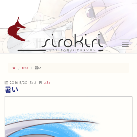
Toggle
naviga
tr3a
暑い
2016, 8/20 (Sat)
tr3a
暑い