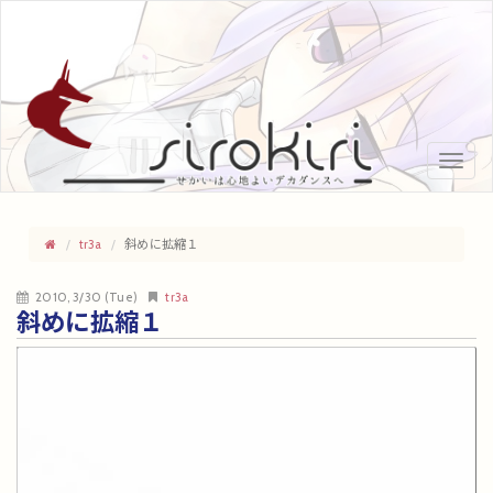
Toggle
naviga
tr3a
斜めに拡縮１
2010, 3/30 (Tue)
tr3a
斜めに拡縮１