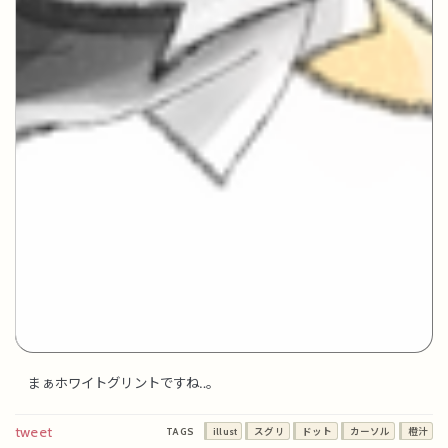
まぁホワイトグリントですね‥。
tweet
TAGS
illust
スグリ
ドット
カーソル
橙汁