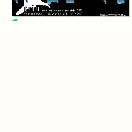
人間ポンプ
LATESTS
新しい年の始まりです
バーチャルマーケット５出展：逆脚のトゥーリエ
バーチャルマーケット４出展
コミックマーケット97新刊 橙汁成人向け合同誌 汁日記
C92夏コミ100汁合同本 うすいおれんじじゅ～すっ！